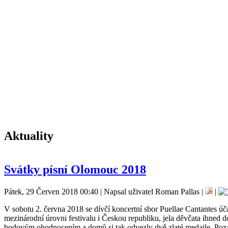
Aktuality
Svátky písní Olomouc 2018
Pátek, 29 Červen 2018 00:40 | Napsal uživatel Roman Pallas |
|
V sobotu 2. června 2018 se dívčí koncertní sbor Puellae Cantantes úč
mezinárodní úrovni festivalu i Českou republiku, jela děvčata ihned
bodovým ohodnocením a domů si tak odvezly dvě zlaté medaile. Pozadu 