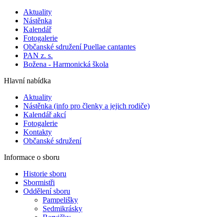
Aktuality
Nástěnka
Kalendář
Fotogalerie
Občanské sdružení Puellae cantantes
PAN z. s.
Božena - Harmonická škola
Hlavní nabídka
Aktuality
Nástěnka (info pro členky a jejich rodiče)
Kalendář akcí
Fotogalerie
Kontakty
Občanské sdružení
Informace o sboru
Historie sboru
Sbormistři
Oddělení sboru
Pampelišky
Sedmikrásky