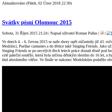
Aktualizováno (Pátek, 02 Únor 2018 22:30)
Svátky písní Olomouc 2015
Sobota, 31 Říjen 2015 21:24 | Napsal uživatel Roman Pallas |
|
Ve dnech 4. - 6. června 2015 se naše sbory opět zúčastnily již 43. roč
Modrásci, Puellae cantantes a do třetice také Singing Friends. Jako u
Singing Friends se po necelých třech letech práce dostali těsně pod hr
celé páteční soutěže, která byla určena dětským sborům do 16 let, a by
titul absolutního vítěze. Ve finále se nakonec Modráskům podařilo o