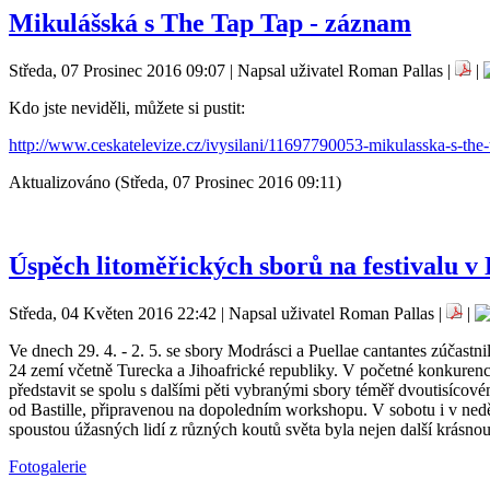
Mikulášská s The Tap Tap - záznam
Středa, 07 Prosinec 2016 09:07 | Napsal uživatel Roman Pallas |
|
Kdo jste neviděli, můžete si pustit:
http://www.ceskatelevize.cz/ivysilani/11697790053-mikulasska-s-the
Aktualizováno (Středa, 07 Prosinec 2016 09:11)
Úspěch litoměřických sborů na festivalu v 
Středa, 04 Květen 2016 22:42 | Napsal uživatel Roman Pallas |
|
Ve dnech 29. 4. - 2. 5. se sbory Modrásci a Puellae cantantes zúčast
24 zemí včetně Turecka a Jihoafrické republiky. V početné konkurenci
představit se spolu s dalšími pěti vybranými sbory téměř dvoutisíco
od Bastille, připravenou na dopoledním workshopu. V sobotu i v neděl
spoustou úžasných lidí z různých koutů světa byla nejen další krásno
Fotogalerie