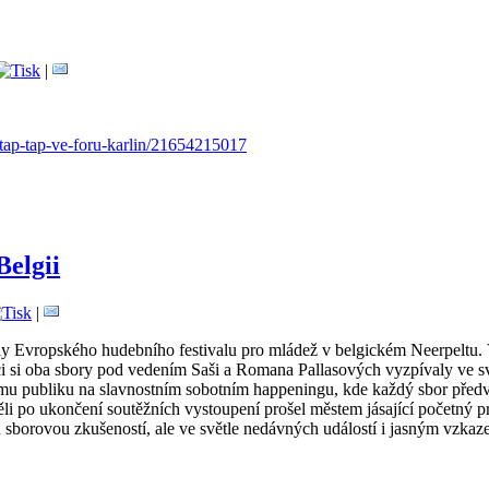
|
-tap-tap-ve-foru-karlin/21654215017
Belgii
|
nily Evropského hudebního festivalu pro mládež v belgickém Neerpeltu. 
 si oba sbory pod vedením Saši a Romana Pallasových vyzpívaly ve své k
vému publiku na slavnostním sobotním happeningu, kde každý sbor předv
i po ukončení soutěžních vystoupení prošel městem jásající početný pr
u sborovou zkušeností, ale ve světle nedávných událostí i jasným vzkaz