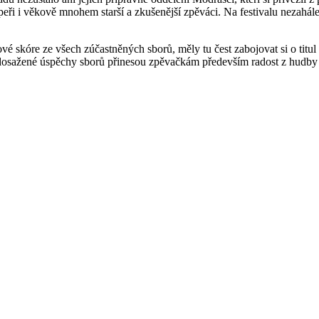
upeři i věkově mnohem starší a zkušenější zpěváci. Na festivalu nezahál
 skóre ze všech zúčastněných sborů, měly tu čest zabojovat si o titul
 dosažené úspěchy sborů přinesou zpěvačkám především radost z hudby a