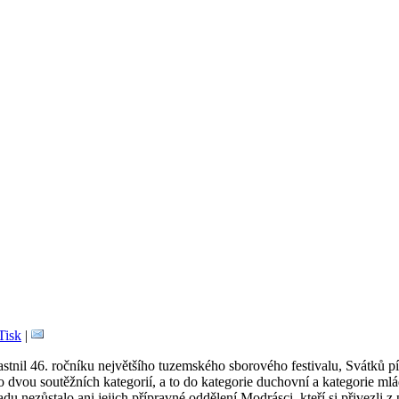
|
astnil 46. ročníku největšího tuzemského sborového festivalu, Svátků 
 do dvou soutěžních kategorií, a to do kategorie duchovní a kategorie
nezůstalo ani jejich přípravné oddělení Modrásci, kteří si přivezli z