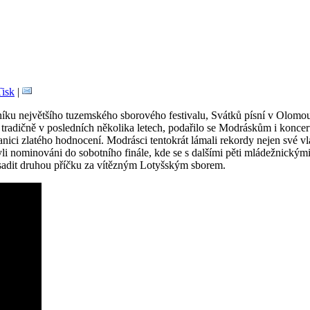
|
níku největšího tuzemského sborového festivalu, Svátků písní v Olomouci
ž tradičně v posledních několika letech, podařilo se Modráskům i konce
anici zlatého hodnocení. Modrásci tentokrát lámali rekordy nejen své vla
li nominováni do sobotního finále, kde se s dalšími pěti mládežnickými 
bsadit druhou příčku za vítězným Lotyšským sborem.