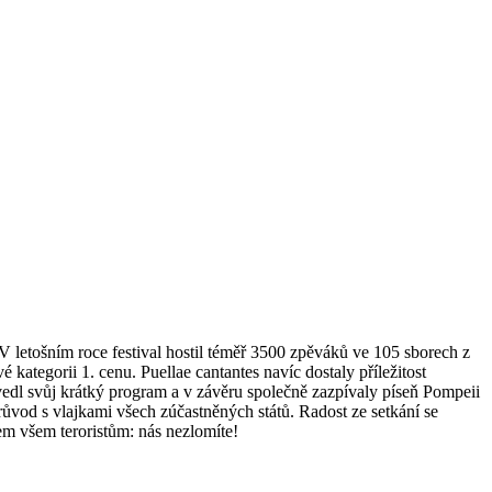
V letošním roce festival hostil téměř 3500 zpěváků ve 105 sborech z
ategorii 1. cenu. Puellae cantantes navíc dostaly příležitost
edl svůj krátký program a v závěru společně zazpívaly píseň Pompeii
ůvod s vlajkami všech zúčastněných států. Radost ze setkání se
em všem teroristům: nás nezlomíte!