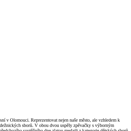
písní v Olomouci. Reprezentovat nejen naše město, ale vzhledem k
 mládežnických sborů. V obou dvou uspěly zpěvačky s výborným
 předchozího soutěžního dne zlatou medaili z kategorie dětských sborů