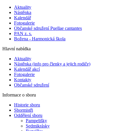
Aktuality
Nástěnka
Kalendář
Fotogalerie
Občanské sdružení Puellae cantantes
PAN z. s.
Božena - Harmonická škola
Hlavní nabídka
Aktuality
Nástěnka (info pro členky a jejich rodiče)
Kalendář akcí
Fotogalerie
Kontakty
Občanské sdružení
Informace o sboru
Historie sboru
Sbormistři
Oddělení sboru
Pampelišky
Sedmikrásky