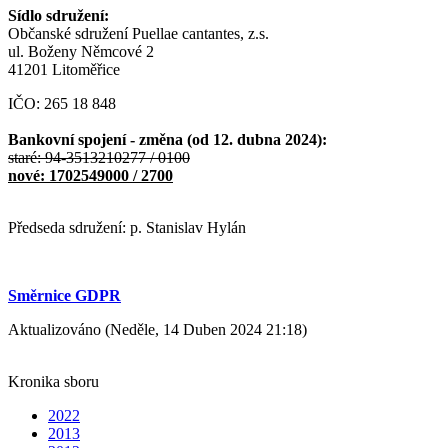
Sídlo sdružení:
Občanské sdružení Puellae cantantes, z.s.
ul. Boženy Němcové 2
41201 Litoměřice
IČO: 265 18 848
Bankovní spojení - změna (od 12. dubna 2024):
staré: 94-3513210277 / 0100
nové: 1702549000 / 2700
Předseda sdružení: p. Stanislav Hylán
Směrnice GDPR
Aktualizováno (Neděle, 14 Duben 2024 21:18)
Kronika sboru
2022
2013