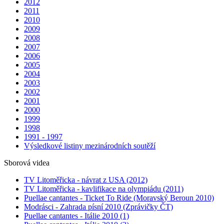
2012
2011
2010
2009
2008
2007
2006
2005
2004
2003
2002
2001
2000
1999
1998
1991 - 1997
Výsledkové listiny mezinárodních soutěží
Sborová videa
TV Litoměřicka - návrat z USA (2012)
TV Litoměřicka - kavlifikace na olympiádu (2011)
Puellae cantantes - Ticket To Ride (Moravský Beroun 2010)
Modrásci - Zahrada písní 2010 (Zprávičky ČT)
Puellae cantantes - Itálie 2010 (1)