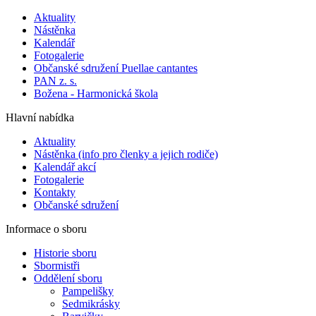
Aktuality
Nástěnka
Kalendář
Fotogalerie
Občanské sdružení Puellae cantantes
PAN z. s.
Božena - Harmonická škola
Hlavní nabídka
Aktuality
Nástěnka (info pro členky a jejich rodiče)
Kalendář akcí
Fotogalerie
Kontakty
Občanské sdružení
Informace o sboru
Historie sboru
Sbormistři
Oddělení sboru
Pampelišky
Sedmikrásky