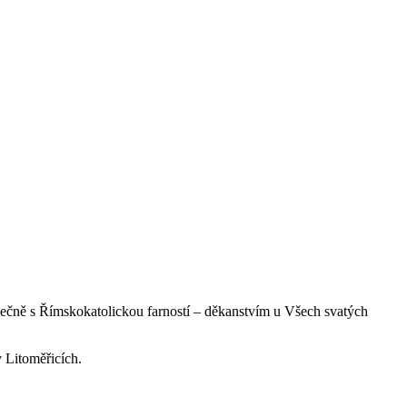
olečně s Římskokatolickou farností – děkanstvím u Všech svatých
 Litoměřicích.