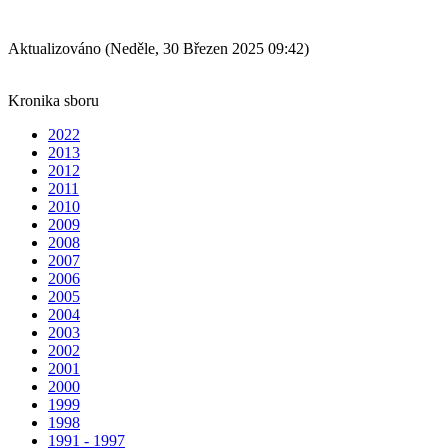
Aktualizováno (Neděle, 30 Březen 2025 09:42)
Kronika sboru
2022
2013
2012
2011
2010
2009
2008
2007
2006
2005
2004
2003
2002
2001
2000
1999
1998
1991 - 1997