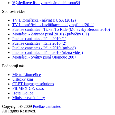
Výsledkové listiny mezinárodních soutěží
Sborová videa
TV Litoměřicka - návrat z USA (2012)
TV Litoměřicka - kavlifikace na olympiádu (2011)
Puellae cantantes - Ticket To Ride (Moravský Beroun 2010)
Modrásci - Zahrada písní 2010 (Zprávičky ČT)
Puellae cantantes - Itálie 2010 (1)
Puellae cantantes - Itálie 2010 (2)
Puellae cantantes - Itálie 2010 (průvod)
Puellae cantantes - Itálie 2010 (různá videa)
Modrásci - Svátky písní Olomouc 2007
Podporují nás...
Město Litoměřice
Ústecký kraj
CEET language solutions
FILMEX CZ, s.r.o.
Hotel Koliba
Ministerstvo kultury
Copyright © 2009
Puellae cantantes
All Rights Reserved.