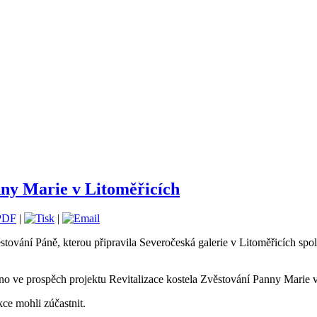
nny Marie v Litoměřicích
|
|
ěstování Páně, kterou připravila Severočeská galerie v Litoměřicích sp
o ve prospěch projektu Revitalizace kostela Zvěstování Panny Marie v
kce mohli zúčastnit.