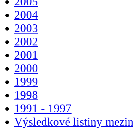
2005
2004
2003
2002
2001
2000
1999
1998
1991 - 1997
Výsledkové listiny mezin