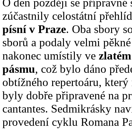
O den později se přípravné
zúčastnily celostátní přehl
písní v Praze
. Oba sbory so
sborů a podaly velmi pěkn
nakonec umístily ve
zlatém
pásmu
, což bylo dáno pře
obtížného repertoáru, kter
byly dobře připravené na pr
cantantes. Sedmikrásky naví
provedení cyklu Romana Pal