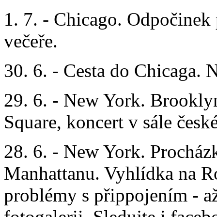
1. 7. - Chicago. Odpočinek 
večeře.
30. 6. - Cesta do Chicaga. N
29. 6. - New York. Brookl
Square, koncert v sále česk
28. 6. - New York. Procház
Manhattanu. Vyhlídka na Ro
problémy s přippojením - a
fotogalerii. Sledujte i faceb