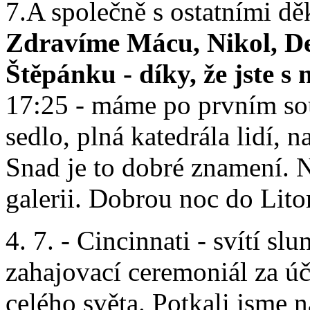
7.A společně s ostatními d
Zdravíme Mácu, Nikol, D
Štěpánku - díky, že jste s
17:25 - máme po prvním so
sedlo, plná katedrála lidí, n
Snad je to dobré znamení. N
galerii. Dobrou noc do Lit
4. 7. - Cincinnati - svítí s
zahajovací ceremoniál za úča
celého světa. Potkali jsme 