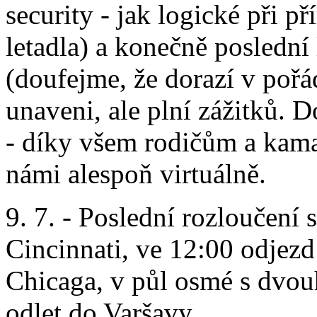
security - jak logické při p
letadla) a konečně poslední 
(doufejme, že dorazí v pořád
unaveni, ale plní zážitků. D
- díky všem rodičům a kama
námi alespoň virtuálně.
9. 7. - Poslední rozloučení
Cincinnati, ve 12:00 odjezd 
Chicaga, v půl osmé s dv
odlet do Varšavy.